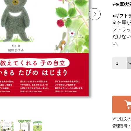
●在庫状
●ギフト
※在庫が
フトラッ
だけない
い。
※ご注文の
管理番号：4