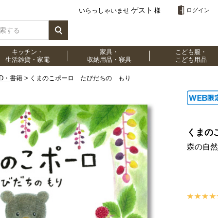
ゲスト
いらっしゃいませ
様
ログイン
キッチン・
家具・
こども服・
生活雑貨・家電
収納用品・寝具
こども用品
VD・書籍
くまのこポーロ たびだちの もり
くまの
森の自然