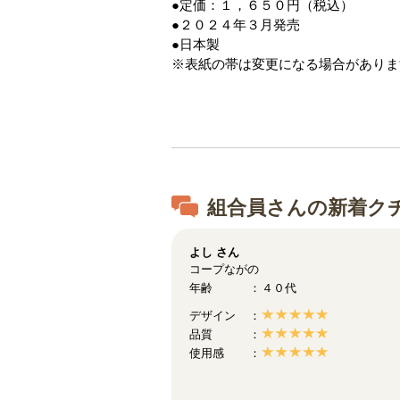
●定価：１，６５０円（税込）
●２０２４年３月発売
●日本製
※表紙の帯は変更になる場合がありま
組合員さんの新着ク
よし
さん
コープながの
年齢
４０代
デザイン
品質
使用感