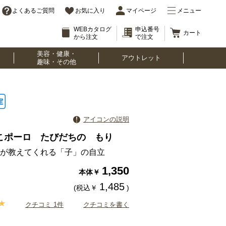
よくあるご質問
お気に入り
マイページ
メニュー
WEBカタログ
申込番号
カート
から注文
で注文
美容・健康・
アウトレット
趣味・その他
アイコンの説明
こポーロ たびだちの もり
が教えてくれる「子」の自立
1,350
本体￥
1,485
(税込￥
)
クチコミ 1件
クチコミを書く