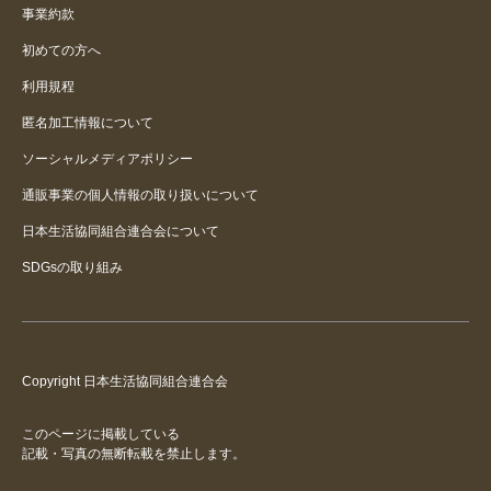
事業約款
涼しい
初めての方へ
生地がいい
利用規程
匿名加工情報について
ソーシャルメディアポリシー
通販事業の個人情報の取り扱いについて
日本生活協同組合連合会について
SDGsの取り組み
Copyright 日本生活協同組合連合会
このページに掲載している
記載・写真の無断転載を禁止します。