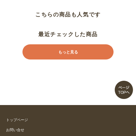
ジャケットのインに最適
こちらの商品も人気です
チャコール？
最近チェックした商品
リピートです
もっと見る
一枚で決まる！
冷感素材
同じサイズでも違います
艶のある手触りの滑らかな生地で
上品見えします
トップページ
汗じみは目立ちます
お問い合せ