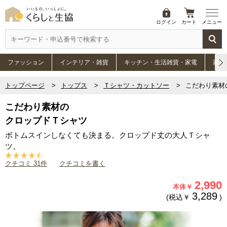
ログイン
カート
メニュー
ファッション
インテリア・雑貨
キッチン・生活雑貨・家電
家具
トップページ
トップス
Ｔシャツ・カットソー
こだわり素材
こだわり素材の
クロップドＴシャツ
ボトムスインしなくても決まる。クロップド丈の大人Ｔシャ
ツ。
クチコミ 31件
クチコミを書く
2,990
本体￥
3,289
(税込￥
)