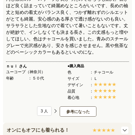
ほど良く詰まっていて綺麗めなところがいいです、長めの袖
丈と短めの着丈がバランス良く、つかず離れずのシルエット
がとても綺麗。安心感のある厚さで透け感がないのも良い。
サラサラとした生地なので着ていて暑いこともないです。丈
が絶妙で、インしなくても決まる長さ。この丈感もっと増や
してほしい。色はチャコールを買いました。青みのスチール
グレーで光沢感があり、安さを感じさせません。黒や焦茶な
どのベーシックカラーもあるといいのにな。
ｎｕｉ
さん
●購入商品
ユーコープ（神奈川）
色
チャコール
年齢
５０代
サイズ
Ｌ
デザイン
品質
着心地
3
人
参考になった
オンにもオフにも着られる！