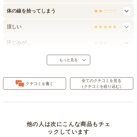
体の線を拾ってしまう
涼しい
汗じみが…
厚手だけどヒンヤリ
もっと見る
色が
全てのクチコミを見る
クチコミを書く
（クチコミを絞り込む）
もたつかない丈と生地の光沢感が
お気に入り
コーラルピンクかな？
他の人は次にこんな商品もチェ
上質感がある
ックしています