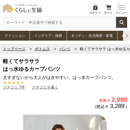
ログイン
カート
メニュー
ファッション
インテリア・雑貨
キッチン・生活雑貨・家電
家具
トップページ
ボトムス
パンツ
軽くてサラサラ はっ水ゆる
軽くてサラサラ
はっ水ゆるカーブパンツ
太すぎないから大人がはきやすい。はっ水カーブパンツ。
クチコミ 7件
クチコミを書く
2,990
本体￥
3,289
(税込￥
)