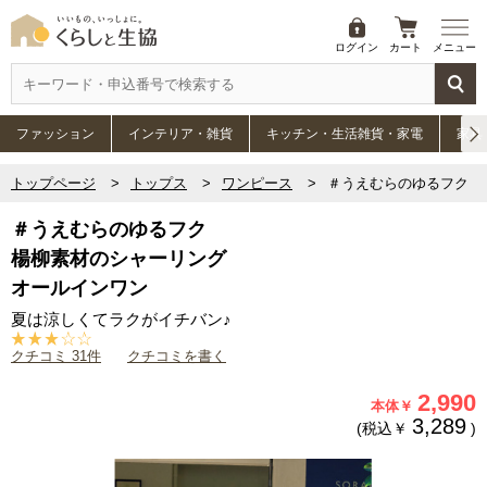
ログイン
カート
メニュー
ファッション
インテリア・雑貨
キッチン・生活雑貨・家電
家具
トップページ
トップス
ワンピース
＃うえむらのゆるフク 
＃うえむらのゆるフク
楊柳素材のシャーリング
オールインワン
夏は涼しくてラクがイチバン♪
クチコミ 31件
クチコミを書く
2,990
本体￥
3,289
(税込￥
)