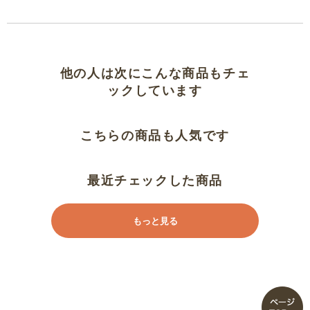
すごく可愛い、安価でよかった
が！
他の人は次にこんな商品もチェ
食い込む
ックしています
お股が…
こちらの商品も人気です
食い込みが気になります。
最近チェックした商品
残念
もっと見る
買い直し（１５８ｃｍトール丈）
生地はちょっと暑そうかなー
胴長なのか…