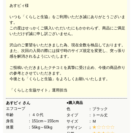
あすピィ様
いつも「くらしと生協」をご利用いただき誠にありがとうございま
す。
この度はせっかくご購入いただいたにもかかわらず、商品にご満足
いただけず誠に申し訳ございません。
沢山のご要望をいただきました為、現在全数を検品しております。
また、次回の入荷の際には採寸時のサイズ規定を変更し、突っ張り
感を解消されるようにいたします。
ご投稿いただきましたクチコミを真摯に受け止め、今後の商品作り
の参考とさせていただきます。
今後とも「くらしと生協」をよろしくお願いいたします。
「くらしと生協サイト」運用担当
あすピィ
さん
●購入商品
エフコープ
色
ブラック
年齢
４０代
タイプ
トール丈
身長
151cm～155cm
サイズ
Ｍ
体重
56kg～60kg
デザイン