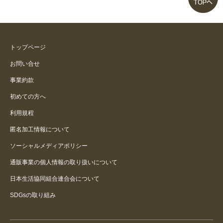
お尻にくいこむ！！
股に食い込む
トップページ
お問い合せ
股が食い込む
事業約款
初めての方へ
座高高い人は無理かと
利用規程
匿名加工情報について
ソーシャルメディアポリシー
通販事業の個人情報の取り扱いについて
日本生活協同組合連合会について
SDGsの取り組み