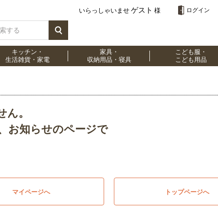
ゲスト
いらっしゃいませ
様
ログイン
キッチン・
家具・
こども服・
生活雑貨・家電
収納用品・寝具
こども用品
せん。
、お知らせのページで
マイページへ
トップページへ