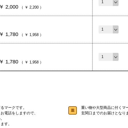
￥
2,000
（
￥
2,200
）
￥
1,780
（
￥
1,958
）
￥
1,780
（
￥
1,958
）
するマークです。
重い物や大型商品に付くマ
りお電話をしますので、
玄関口までのお届けとなり
い。
します。