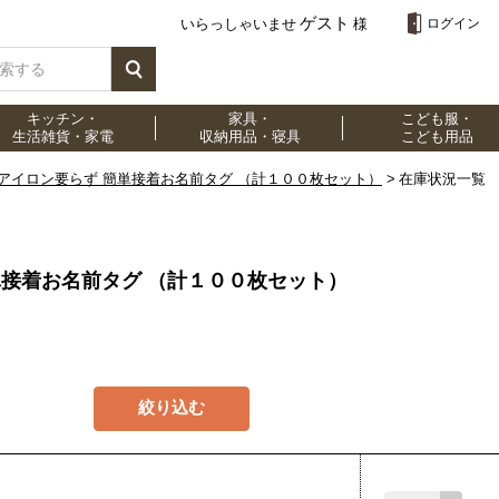
ゲスト
いらっしゃいませ
様
ログイン
キッチン・
家具・
こども服・
生活雑貨・家電
収納用品・寝具
こども用品
アイロン要らず 簡単接着お名前タグ （計１００枚セット）
在庫状況一覧
単接着お名前タグ （計１００枚セット）
絞り込む