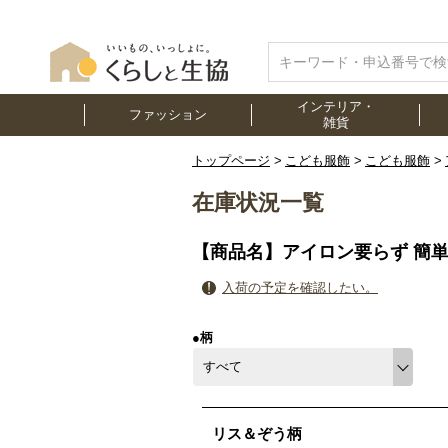
インテリア・
ファッション
雑貨
トップページ
こども服飾
こども服飾
在庫状況一覧
【商品名】アイロン要らず 簡
入荷の予定を確認したい。
●柄
リス＆ぞう柄