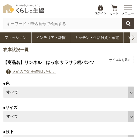
ログイン
カート
メニュー
ファッション
インテリア・雑貨
キッチン・生活雑貨・家電
家具
在庫状況一覧
サイズ表を見る
【商品名】リンネル はっ水 サラサラ柄パンツ
入荷の予定を確認したい。
●色
●サイズ
●股下