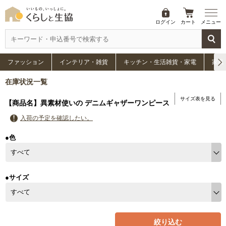
ログイン
カート
メニュー
ファッション
インテリア・雑貨
キッチン・生活雑貨・家電
家具
在庫状況一覧
サイズ表を見る
【商品名】異素材使いの デニムギャザーワンピース
入荷の予定を確認したい。
●色
●サイズ
絞り込む