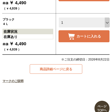
￥
4,490
本体
（
4,939
）
￥
ブラック
４Ｌ
在庫状況
カートに入れる
在庫あり
￥
4,490
本体
（
4,939
）
￥
※ご注文の締切日：2026年8月22日
商品詳細ページに戻る
マークのご説明