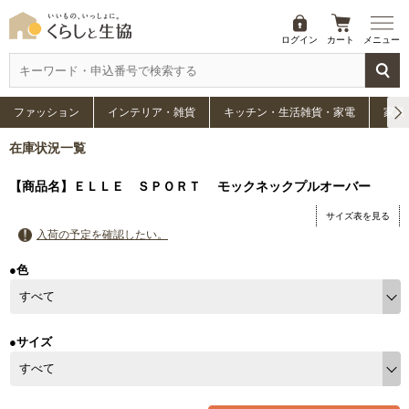
ログイン
カート
メニュー
ファッション
インテリア・雑貨
キッチン・生活雑貨・家電
家具
在庫状況一覧
【商品名】ＥＬＬＥ ＳＰＯＲＴ モックネックプルオーバー
サイズ表を見る
入荷の予定を確認したい。
●色
●サイズ