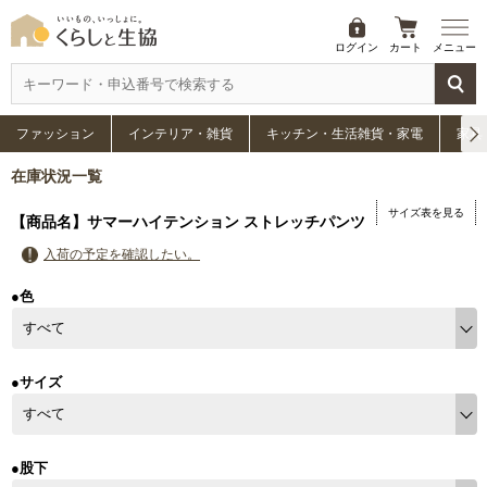
ログイン
カート
メニュー
ファッション
インテリア・雑貨
キッチン・生活雑貨・家電
家具
在庫状況一覧
サイズ表を見る
【商品名】サマーハイテンション ストレッチパンツ
入荷の予定を確認したい。
●色
●サイズ
●股下