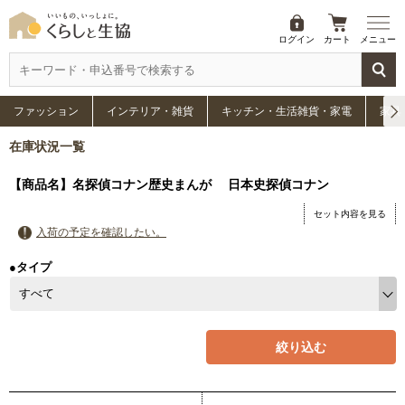
ログイン
カート
メニュー
ファッション
インテリア・雑貨
キッチン・生活雑貨・家電
家具
在庫状況一覧
【商品名】名探偵コナン歴史まんが 日本史探偵コナン
セット内容を見る
入荷の予定を確認したい。
●タイプ
絞り込む