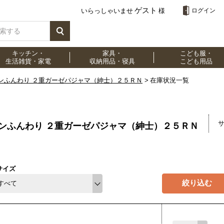
ゲスト
いらっしゃいませ
様
ログイン
キッチン・
家具・
こども服・
生活雑貨・家電
収納用品・寝具
こども用品
ンふんわり ２重ガーゼパジャマ（紳士）２５ＲＮ
在庫状況一覧
ンふんわり ２重ガーゼパジャマ（紳士）２５ＲＮ
サイズ
絞り込む