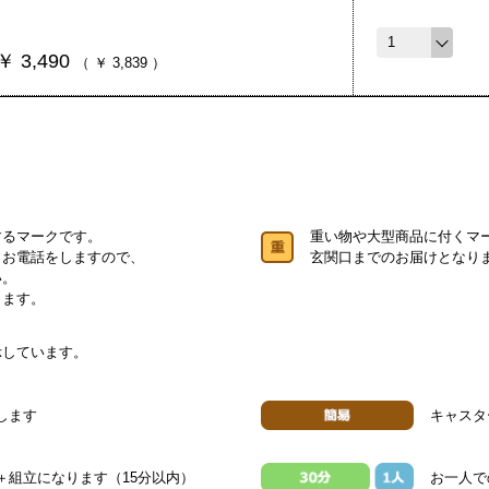
￥
3,490
（
￥
3,839
）
するマークです。
重い物や大型商品に付くマ
りお電話をしますので、
玄関口までのお届けとなり
い。
します。
示しています。
します
キャスタ
＋組立になります（15分以内）
お一人で