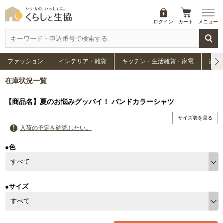
ログイン
カート
メニュー
ファッション
インテリア・雑貨
キッチン・生活雑貨・家電
家具
在庫状況一覧
【商品名】夏のお悩みグッバイ！ バンドカラーシャツ
サイズ表を見る
入荷の予定を確認したい。
●色
●サイズ