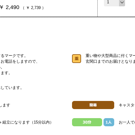
￥
2,490
（
￥
2,739
）
するマークです。
重い物や大型商品に付くマ
りお電話をしますので、
玄関口までのお届けとなり
い。
します。
示しています。
します
キャスタ
＋組立になります（15分以内）
お一人で