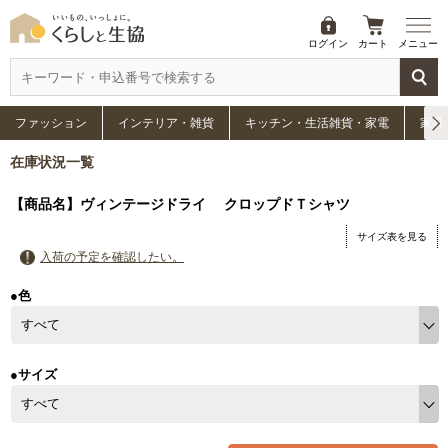
ログイン
カート
メニュー
ファッション
インテリア・雑貨
キッチン・生活雑貨・家電
家具
在庫状況一覧
【商品名】ヴィンテージドライ クロップドＴシャツ
サイズ表を見る
入荷の予定を確認したい。
●色
●サイズ