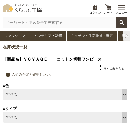
ログイン
カート
メニュー
ファッション
インテリア・雑貨
キッチン・生活雑貨・家電
家具
在庫状況一覧
【商品名】ＶＯＹＡＧＥ コットン切替ワンピース
サイズ表を見る
入荷の予定を確認したい。
●色
●タイプ