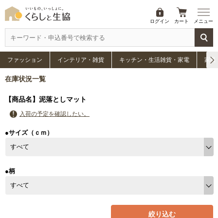
ログイン
カート
メニュー
ファッション
インテリア・雑貨
キッチン・生活雑貨・家電
家具
在庫状況一覧
【商品名】泥落としマット
入荷の予定を確認したい。
●サイズ（ｃｍ）
●柄
絞り込む