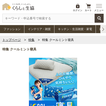
ログイン
カート
メニュー
ファッション
インテリア・雑貨
キッチン・生活雑貨・家電
家具
トップページ
特集
特集 クールミント寝具
特集 クールミント寝具