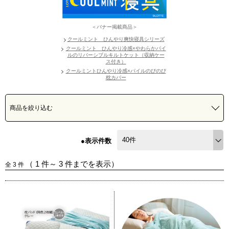
＜バナー掲載商品＞
クールミント ひんやり爽快寝具シリーズ
クールミント ひんやり冷感×やわらかパイ
ルのリバーシブルキルトケット（収納ケー
ス付き）
クールミントひんやり冷感×パイルのびのび
枕カバー
商品を絞り込む
●表示件数
（
1
件～
3
件までを表示）
全
3
件