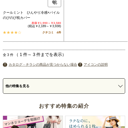
クールミント ひんやり冷感×パイル
のびのび枕カバー
本体￥1,990～￥3,580
(税込￥2,189～￥3,938)
クチコミ 4件
（
1
件～
3
件までを表示）
全
3
件
カタログ・チラシの商品が見つからない場合
アイコンの説明
他の特集を見る
おすすめ特集の紹介