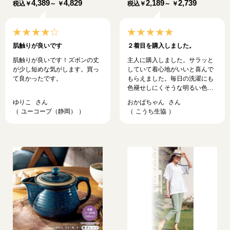
4,389
4,829
2,189
2,739
税込
￥
～ ￥
税込
￥
～ ￥
肌触りが良いです
２着目を購入しました。
肌触りが良いです！ズボンの丈
主人に購入しました。サラッと
が少し短めな気がします。買っ
していて着心地がいいと喜んで
て良かったです。
もらえました。毎日の洗濯にも
色褪せしにくそうな明るい色目
も気に入りました。
ゆりこ
おかばちゃん
ユーコープ（静岡）
こうち生協