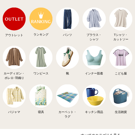
ランキング
パンツ
ブラウス・
Tシャツ・
アウトレット
シャツ
カットソー
カーディガン・
ワンピース
靴
インナー肌着
こども服
ボレロ･羽織り
パジャマ
寝具
カーペット・
キッチン用品
生活雑貨
ラグ