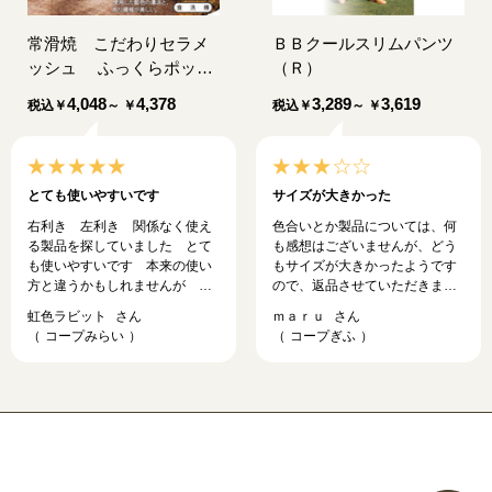
常滑焼 こだわりセラメ
ＢＢクールスリムパンツ
ッシュ ふっくらポット
（Ｒ）
「藍」
4,048
4,378
3,289
3,619
税込
￥
～ ￥
税込
￥
～ ￥
とても使いやすいです
サイズが大きかった
右利き 左利き 関係なく使え
色合いとか製品については、何
る製品を探していました とて
も感想はございませんが、どう
も使いやすいです 本来の使い
もサイズが大きかったようです
方と違うかもしれませんが 蕎
ので、返品させていただきまし
麦湯入れにも使っています
た。よろしくお願いします。製
虹色ラビット
ｍａｒｕ
品については、いつも思うの
コープみらい
コープぎふ
は、ウエストのサイズと脚のサ
イズが合わないので、出来るだ
けピッタリとしたものを選びた
いです。これからもよろしくお
願いします。