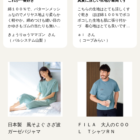
これが一番好き
真夏に涼しい生地が最高です
綿１００％で、パターンメッシ
こちらの生地はとても涼しくす
ュなのでメリヤス地より柔らか
ぐ乾き ほぼ綿１００％でポコ
く軽やか。締めつけも縫い目の
ポコした生地も肌に張り付か
かゆさもゴムの当たりも無い。
づ 着心地はとても良いです。
厚みはあるのでスタイリッシュ
ゆったりとしたシルエットで体
きょうりゅうママゴン
ａｉ
では無いけれど、快適過ぎるほ
型もカバー 一枚でも冷房時に
パルシステム山梨
コープみらい
ど。 同じ型で５％だけ化繊入り
羽織るのにも重宝しています。
のショーツを２年ほど愛用して
これは要望ですが全く同じ生地
から、綿１００％の同型を見つ
で以前『チビ衿フレンチスリー
けて買い直し。こちらは快適だ
ブラウス』半袖が出ていて数枚
けど少しごわつく。その後に見
買いましたが酷暑の夏は涼しく
つけたこれが一番好き。色だけ
こればかり着ています。毎年チ
もう少し何とかして欲しい。
ェックしていますがなかなか出
てきませんので ぜひ再販を強
く希望いたします。よろしくお
願いいたします
日本製 風そよぐ さざ波
ＦＩＬＡ 大人のＣＯＯ
ガーゼパジャマ
Ｌ ＴシャツＲＮ