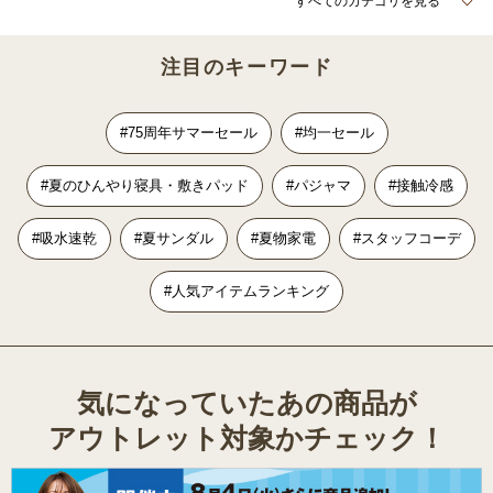
すべてのカテゴリを見る
注目のキーワード
#75周年サマーセール
#均一セール
#夏のひんやり寝具・敷きパッド
#パジャマ
#接触冷感
#吸水速乾
#夏サンダル
#夏物家電
#スタッフコーデ
#人気アイテムランキング
気になっていたあの商品が
アウトレット対象かチェック！