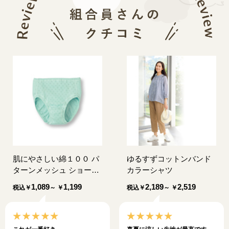
肌にやさしい綿１００ パ
ゆるすずコットンバンド
ターンメッシュ ショーツ
カラーシャツ
（同色２枚組）
1,089
1,199
2,189
2,519
税込
￥
～ ￥
税込
￥
～ ￥