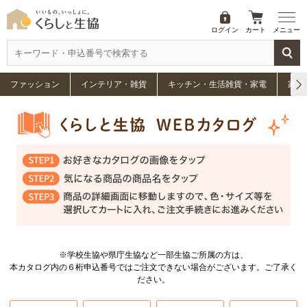
ログイン
カート
メニュー
ファッション
インテリア・雑貨
キッチン・生活雑貨・家電
家具
※学校生協や県庁生協など一部生協ご所属の方は、
本カタログ内の６桁申込番号ではご注文できない場合がございます。ご了承く
ださい。