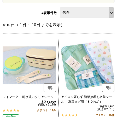
●表示件数
（
1
件～
10
件までを表示）
全
10
件
マイマーク 耐水強力クリアシール
アイロン要らず 簡単接着お名前シー
ル 洗濯タグ用（８０枚組）
本体￥1,980
(税込￥2,178)
本体￥2,380
(税込￥2,618)
クチコミ 17件
クチコミ 15件