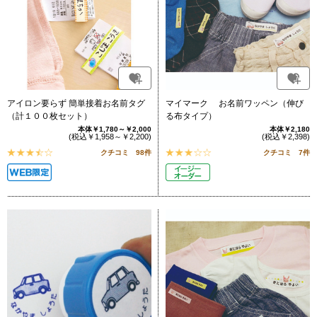
アイロン要らず 簡単接着お名前タグ
マイマーク お名前ワッペン（伸び
（計１００枚セット）
る布タイプ）
本体￥1,780～￥2,000
本体￥2,180
(税込￥1,958～￥2,200)
(税込￥2,398)
クチコミ 98件
クチコミ 7件