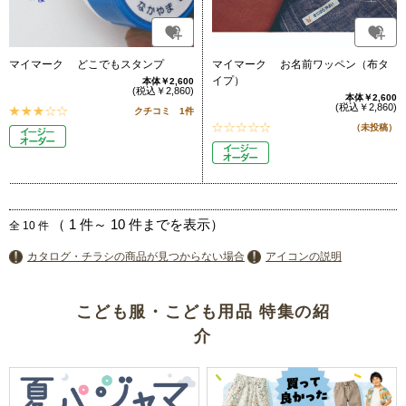
マイマーク どこでもスタンプ
マイマーク お名前ワッペン（布タ
イプ）
本体￥2,600
(税込￥2,860)
本体￥2,600
(税込￥2,860)
クチコミ 1件
（未投稿）
（
1
件～
10
件までを表示）
全
10
件
カタログ・チラシの商品が見つからない場合
アイコンの説明
こども服・こども用品 特集の紹
介