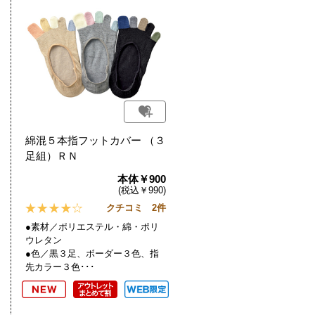
綿混５本指フットカバー （３
足組）ＲＮ
本体￥900
(税込￥990)
クチコミ 2件
●素材／ポリエステル・綿・ポリ
ウレタン
●色／黒３足、ボーダー３色、指
先カラー３色･･･