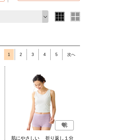
1
2
3
4
5
次へ
肌にやさしい 折り返し１分