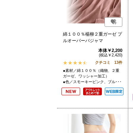
綿１００％楊柳２重ガーゼ プ
ルオーバーパジャマ
本体￥2,200
(税込￥2,420)
クチコミ 13件
●素材／綿１００％（織物、２重
ガーゼ、ワッシャー加工）
●色／スモーキーピンク、ブル･･･