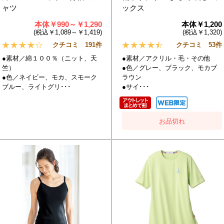
ャツ
ックス
本体￥990～￥1,290
本体￥1,200
(税込￥1,089～￥1,419)
(税込￥1,320)
クチコミ 191件
クチコミ 53件
●素材／綿１００％（ニット、天
●素材／アクリル・毛・その他
竺）
●色／グレー、ブラック、モカブ
●色／ネイビー、モカ、スモーク
ラウン
ブルー、ライトグリ･･･
●サイ･･･
お品切れ