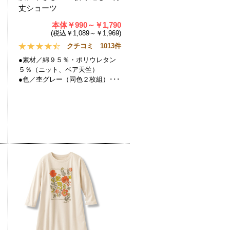
丈ショーツ
本体￥990～￥1,790
(税込￥1,089～￥1,969)
クチコミ 1013件
●素材／綿９５％・ポリウレタン
５％（ニット、ベア天竺）
●色／杢グレー（同色２枚組）･･･