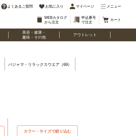
よくあるご質問
お気に入り
マイページ
メニュー
WEBカタログ
申込番号
カート
から注文
で注文
美容・健康・
アウトレット
趣味・その他
）
パジャマ・リラックスウエア（69）
カラー・サイズで絞り込む