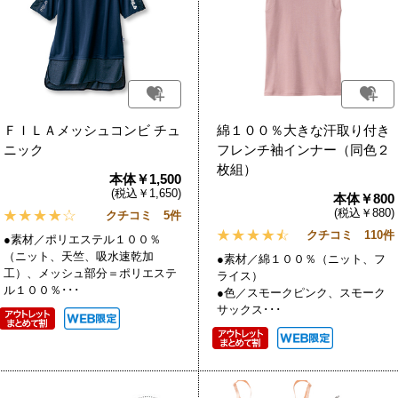
ＦＩＬＡメッシュコンビ チュ
綿１００％大きな汗取り付き
ニック
フレンチ袖インナー（同色２
枚組）
本体￥1,500
(税込￥1,650)
本体￥800
(税込￥880)
クチコミ 5件
クチコミ 110件
●素材／ポリエステル１００％
（ニット、天竺、吸水速乾加
●素材／綿１００％（ニット、フ
工）、メッシュ部分＝ポリエステ
ライス）
ル１００％･･･
●色／スモークピンク、スモーク
サックス･･･