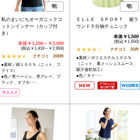
私のまいにちオーガニックコ
ＥＬＬＥ ＳＰＯＲＴ 裾ラ
ットンインナー（カップ付
ウンド５分袖チュニック
き）
本体￥1,500
(税込￥1,650)
本体￥1,290～￥2,690
(税込￥1,419～￥2,959)
クチコミ 26件
クチコミ 208件
●素材／ポリエステル１００％
（ニット、裏メッシュスムース、
●素材／綿１００％（ニット、フ
吸汗速乾加工）
ライス）
●色／ネイ･･･
●色／杢ベージュ、杢グレー、ブ
ラック、オフホ･･･