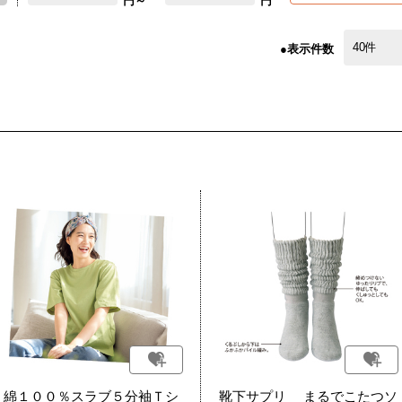
円～
円
●表示件数
綿１００％スラブ５分袖Ｔシ
靴下サプリ まるでこたつソ