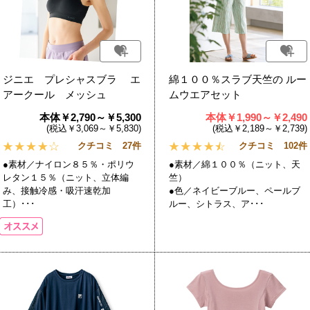
ジニエ プレシャスブラ エ
綿１００％スラブ天竺の ルー
アークール メッシュ
ムウエアセット
本体￥2,790～￥5,300
本体￥1,990～￥2,490
(税込￥3,069～￥5,830)
(税込￥2,189～￥2,739)
クチコミ 27件
クチコミ 102件
●素材／ナイロン８５％・ポリウ
●素材／綿１００％（ニット、天
レタン１５％（ニット、立体編
竺）
み、接触冷感・吸汗速乾加
●色／ネイビーブルー、ペールブ
工）･･･
ルー、シトラス、ア･･･