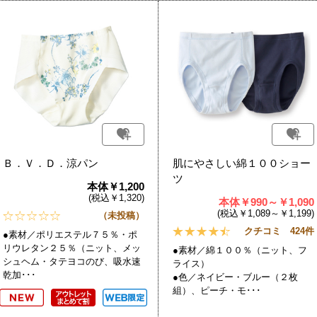
Ｂ．Ｖ．Ｄ．涼パン
肌にやさしい綿１００ショー
ツ
本体￥1,200
(税込￥1,320)
本体￥990～￥1,090
(税込￥1,089～￥1,199)
（未投稿）
クチコミ 424件
●素材／ポリエステル７５％・ポ
リウレタン２５％（ニット、メッ
●素材／綿１００％（ニット、フ
シュヘム・タテヨコのび、吸水速
ライス）
乾加･･･
●色／ネイビー・ブルー（２枚
組）、ピーチ・モ･･･