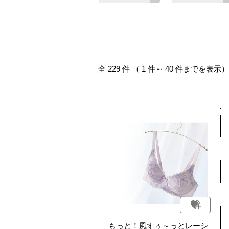
全
229
件
（
1
件～
40
件までを表示）
もっと！風すぅ～っとレーシ