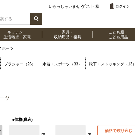
ゲスト
いらっしゃいませ
様
ログイン
キッチン・
家具・
こども服・
生活雑貨・家電
収納用品・寝具
こども用品
スポーツ
ブラジャー（26）
水着・スポーツ（33）
靴下・ストッキング（13
ーツ
●価格(税込)
価格で絞り込む