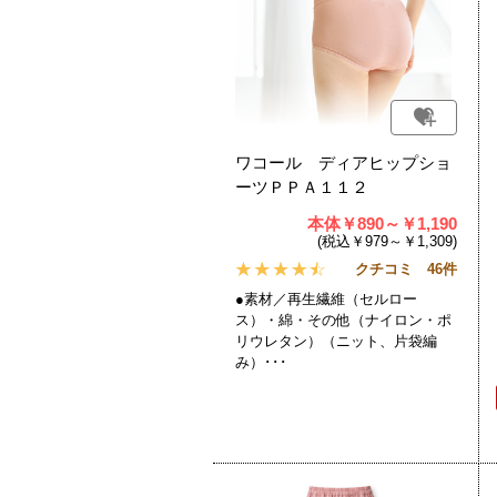
ワコール ディアヒップショ
ーツＰＰＡ１１２
本体￥890～￥1,190
(税込￥979～￥1,309)
クチコミ 46件
●素材／再生繊維（セルロー
ス）・綿・その他（ナイロン・ポ
リウレタン）（ニット、片袋編
み）･･･