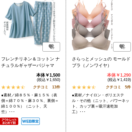
フレンチリネン＆コットン ナ
さらっとメッシュの モールド
チュラルギャザーパジャマ
ブラ（ノンワイヤ）
本体￥1,500
本体￥1,290
(税込￥1,650)
(税込￥1,419)
クチコミ 13件
クチコミ 5件
●素材／綿８５％・麻１５％（表
●素材／ナイロン・ポリエステ
側＝綿７０％・麻３０％、裏側＝
ル・その他（ニット、パワーネッ
綿１００％）（ニット、天
ト、カップ裏＝吸汗速乾加
竺）･･･
工）･･･