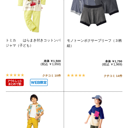
トミカ はらまき付きコットンパ
モノトーンボクサーブリーフ（３柄
ジャマ（子ども）
組）
本体
￥1,500
本体
￥1,790
(税込
￥1,650
)
(税込
￥1,969
)
クチコミ 10件
クチコミ 14件