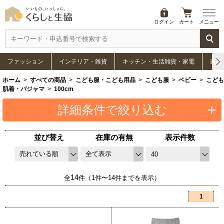
ログイン
カート
メニュー
ファッション
インテリア・雑貨
キッチン・生活雑貨・家電
家具
ホーム
>
すべての商品
>
こども服・こども用品
>
こども服
>
ベビー
>
こども
肌着・パジャマ
>
100cm
詳細条件で絞り込む
並び替え
在庫の有無
表示件数
14
全
件（1件〜14件までを表示）
1