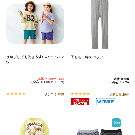
水遊びしても乾きやすいハーフパン
子ども 綿スパッツ
ツ
本体
￥990〜1,490
本体
￥700
(
税込
￥1,089〜1,639
)
(税込
￥770
)
クチコミ 18件
クチコミ 20件