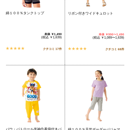
綿１００％タンクトップ
リボン付きワイドキュロット
本体
￥1,490
本体
￥990〜1,490
(税込
￥1,639
)
(
税込
￥1,089〜1,639
)
クチコミ 17件
クチコミ 68件
パウ・パトロール半袖巾着袋付きパ
綿１００％天竺ボーダーパジャマ