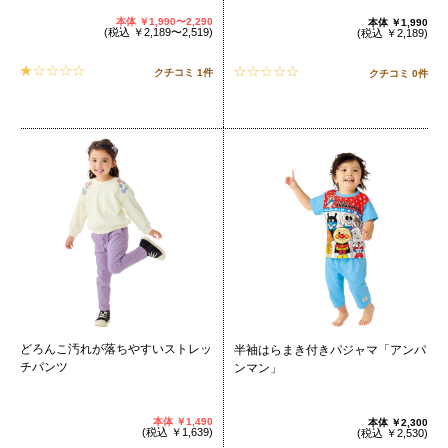
本体
￥1,990〜2,290
本体
￥1,990
(
税込
￥2,189〜2,519
)
(税込
￥2,189
)
クチコミ 1件
クチコミ 0件
どろんこ汚れが落ちやすいストレッ
半袖はらまき付きパジャマ「アンパ
チパンツ
ンマン」
本体
￥1,490
本体
￥2,300
(税込
￥1,639
)
(税込
￥2,530
)