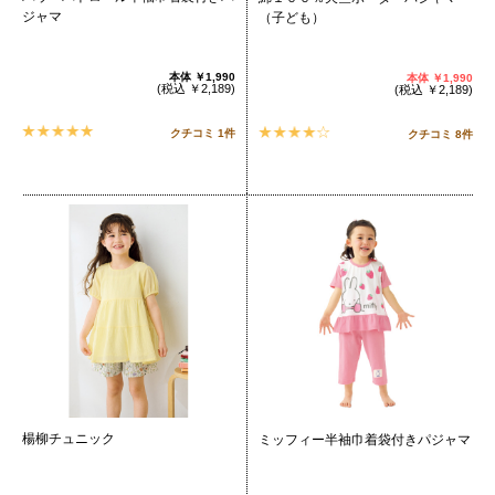
ジャマ
（子ども）
本体
￥1,990
本体
￥1,990
(税込
￥2,189
)
(税込
￥2,189
)
クチコミ 1件
クチコミ 8件
楊柳チュニック
ミッフィー半袖巾着袋付きパジャマ