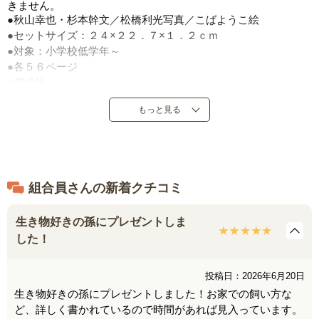
きません。
●秋山幸也・杉本幹文／松橋利光写真／こばようこ絵
●セットサイズ：２４×２２．７×１．２ｃｍ
●対象：小学校低学年～
●各５６ページ
●偕成社
●定価：３，３００円（税込）
もっと見る
●２０１４年７月～２０１９年６月発売
●日本製
組合員さんの新着クチコミ
生き物好きの孫にプレゼントしま
した！
投稿日：2026年6月20日
生き物好きの孫にプレゼントしました！お家での飼い方な
ど、詳しく書かれているので時間があれば見入っています。