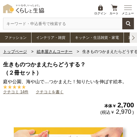
ログイン
カート
メニュー
ファッション
インテリア・雑貨
キッチン・生活雑貨・家電
家具
トップページ
絵本屋さんコーナー
生きものつかまえたらどうする
生きものつかまえたらどうする？
（２冊セット）
庭や公園、海や山で…つかまえた！知りたいを伸ばす絵本。
クチコミ 14件
クチコミを書く
2,700
本体￥
2,970
(税込￥
)