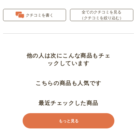
全てのクチコミを見る
孫へのプレゼントに
クチコミを書く
（クチコミを絞り込む）
読んで！
大好き！
他の人は次にこんな商品もチェ
孫の為に
ックしています
おもしろいです
こちらの商品も人気です
別に住んでいる孫に直接送ること
ができてよかったです。
最近チェックした商品
子ども達に大好評です！
もっと見る
ありそうでなかった本