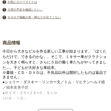
お気に入りリストとは
入荷の予定を確認したい。
カタログ掲載の色・柄などが出てこない
商品情報
今日から大きなビルを作る新しい工事が始まります。「ぼくた
ちだけで、できるのかな」。そこで、ミキサー車がクラクショ
ンを大きく鳴らすと、さらに５台の働く車たちがやってきまし
た…。子どもが大好きな車絵本。
※書籍・ＣＤ・ＤＶＤは、不良品以外は開封したものは返品で
きません。
●シェリー・ダスキー・リンカー文／トム・リヒテンヘルド絵
／福本友美子訳
●サイズ：２５×２６×０．９ｃｍ
●対象：３歳～
●３４ページ
●ひさかたチャイルド