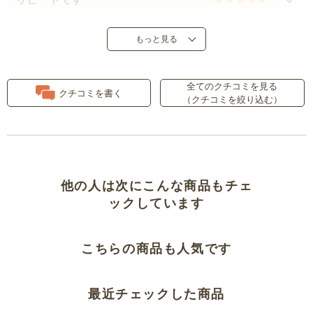
涼しい
もっと見る
少しタイト？
全てのクチコミを見る
クチコミを書く
（クチコミを絞り込む）
良いです
リピートしました
真夏は暑いかも
他の人は次にこんな商品もチェ
ックしています
履きやすそう
こちらの商品も人気です
通気性がよい
今回は夏用でメッシュタイプを購
最近チェックした商品
入しました。