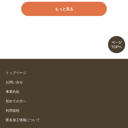
もっと見る
リピートです
いいです
メッシュで涼しい
メッシュ感なし
細身な息子用です
トップページ
お問い合せ
ぽっちゃり男子小６ちょうどです
事業約款
初めての方へ
メッシュがよい
利用規程
匿名加工情報について