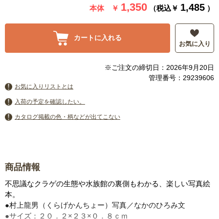
1,350
1,485
本体 ￥
（税込￥
）
カートに入れる
お気に入り
※ご注文の締切日：2026年9月20日
管理番号：29239606
お気に入りリストとは
入荷の予定を確認したい。
カタログ掲載の色・柄などが出てこない
商品情報
不思議なクラゲの生態や水族館の裏側もわかる、楽しい写真絵
本。
●村上龍男（くらげかんちょー）写真／なかのひろみ文
●サイズ：２０．２×２３×０．８ｃｍ