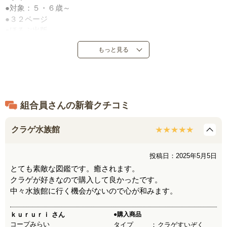
●対象：５・６歳～
●３２ページ
●ほるぷ出版
●定価：１，６５０円（税込）
もっと見る
●２０１５年６月発売
●日本製
組合員さんの新着クチコミ
クラゲ水族館
投稿日：2025年5月5日
とても素敵な図鑑です。癒されます。
クラゲが好きなので購入して良かったです。
中々水族館に行く機会がないので心が和みます。
ｋｕｒｕｒｉ
さん
●購入商品
コープみらい
タイプ
クラゲすいぞく