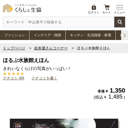
ログイン
カート
メニュー
ファッション
インテリア・雑貨
キッチン・生活雑貨・家電
家具
トップページ
絵本屋さんコーナー
ほるぷ水族館えほん
ほるぷ水族館えほん
きれいなくらげの写真がいっぱい！
クチコミ 4件
クチコミを書く
1,350
本体￥
1,485
(税込￥
)