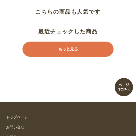
★５
こちらの商品も人気です
今まで痛い思いを・・・・
最近チェックした商品
すごく良いです。
もっと見る
気に入って友達にあげる分を再注
文しました。
こんなグローブを探していまし
た。
洗えるのがいい。
ストレスフリーで作業ができます
トップページ
お問い合せ
見つけた