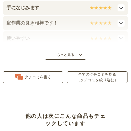
手になじみます
庭作業の良き相棒です！
使いやすい
バラを育てている義母に喜ばれま
もっと見る
した
全てのクチコミを見る
妹にプレゼントしたらとても喜ん
クチコミを書く
（クチコミを絞り込む）
でいました。
長さがいい
手先が柔らかく使いやすい
他の人は次にこんな商品もチェ
ックしています
ＳＭＬｎｏサイズの展開があると