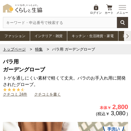
ログイン
カート
メニュー
ファッション
インテリア・雑貨
キッチン・生活雑貨・家電
家具
トップページ
特集
バラ用 ガーデングローブ
バラ用
ガーデングローブ
トゲを通しにくい素材で軽くて丈夫。バラのお手入れ用に開発
されたグローブ。
クチコミ 24件
クチコミを書く
2,800
本体￥
3,080
(税込￥
)