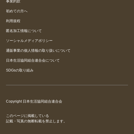
事業約款
バラの手入れは普通の手袋では無
初めての方へ
理
利用規程
匿名加工情報について
手首が守られる
ソーシャルメディアポリシー
快適でした！
通販事業の個人情報の取り扱いについて
日本生活協同組合連合会について
SDGsの取り組み
Copyright 日本生活協同組合連合会
このページに掲載している
記載・写真の無断転載を禁止します。