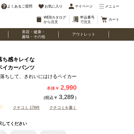
よくあるご質問
お気に入り
マイページ
メニュー
WEBカタログ
申込番号
カート
から注文
で注文
美容・健康・
アウトレット
趣味・その他
落ち感キレイな
ベイカーパンツ
落ちして、きれいにはけるベイカー
2,990
本体￥
3,289
(税込￥
)
クチコミ 178件
クチコミを書く
択してください