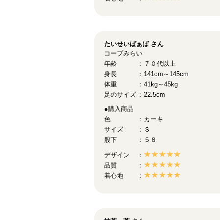
たいせいばぁば
さん
コープみらい
年齢
７０代以上
身長
141cm～145cm
体重
41kg～45kg
足のサイズ
22.5cm
●購入商品
色
カーキ
サイズ
Ｓ
股下
５８
デザイン
品質
着心地