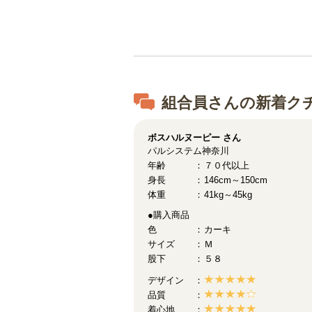
組合員さんの新着ク
ボスハルヌーピー
さん
パルシステム神奈川
年齢
７０代以上
身長
146cm～150cm
体重
41kg～45kg
●購入商品
色
カーキ
サイズ
Ｍ
股下
５８
デザイン
品質
着心地