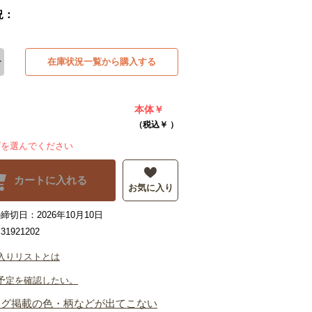
況：
在庫状況一覧から購入する
本体￥
（税込￥
）
ズを選んでください
カートに入れる
お気に入り
切日：2026年10月10日
1921202
入りリストとは
予定を確認したい。
ログ掲載の色・柄などが出てこない