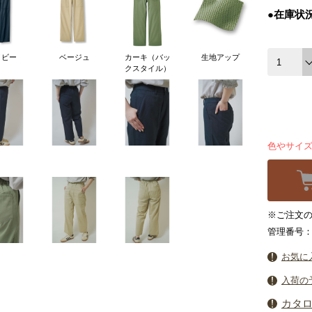
●在庫状
イビー
ベージュ
カーキ（バッ
生地アップ
クスタイル）
色やサイ
※ご注文の締
管理番号：3
お気に
入荷の
カタ