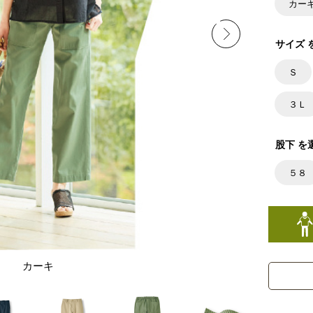
カー
サイズ 
Ｓ
３Ｌ
股下 を
５８
カーキ