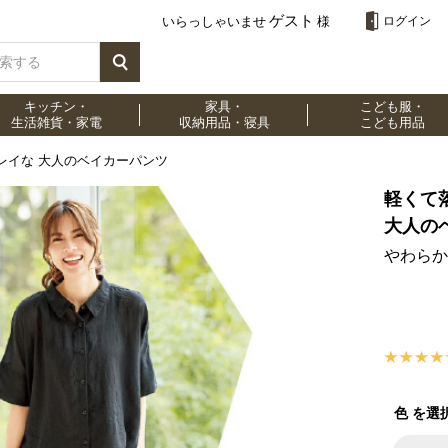
ゲスト
いらっしゃいませ
様
ログイン
キッチン・
家具・
こども服・
生活雑貨・家電
収納用品・寝具
こども用品
レイな 大人のベイカーパンツ
軽くて
大人の
やわらか
色 を選