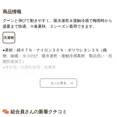
商品情報
グーンと伸びて動きやすく、吸水速乾＆接触冷感で梅雨時から
盛夏まで快適。※春夏秋、３シーズン着用できます。
●素材：綿６７％・ナイロン３０％・ポリウレタン３％（織
物、綾織・ヨコのび、吸水速乾・接触冷感素材、製品洗い・抗
菌防臭加工）
●身生地に抗菌剤使用：無機系
●ポケット５個付き
●ウエスト後ろゴム入り、スピンドル入り（取り外し可）
もっと見る
●前ファスナー仕様
●バングラデシュ製または中国製
※製品洗い加工のため、商品により仕上がり寸法・色の出方が
異なります。
組合員さんの新着クチコミ