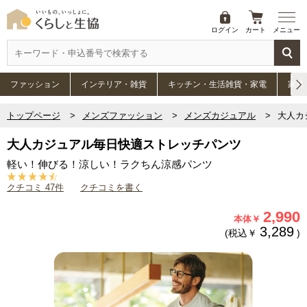
ログイン
カート
メニュー
ファッション
インテリア・雑貨
キッチン・生活雑貨・家電
家具
トップページ
メンズファッション
メンズカジュアル
大人カ
大人カジュアル毎日快適ストレッチパンツ
軽い！伸びる！涼しい！ラクちん涼感パンツ
クチコミ 47件
クチコミを書く
2,990
本体￥
3,289
(税込￥
)