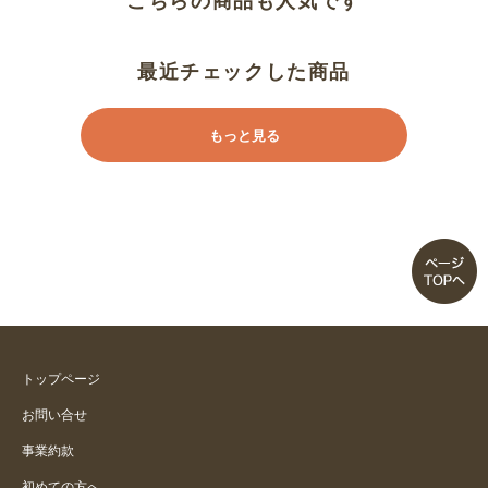
こちらの商品も人気です
丈長が助かる
最近チェックした商品
楽です
もっと見る
履き心地良かったです
暑い夏には最適、ストレッチで動
きやすい。
ほぼ思ったとうりです
履き心地が良い
トップページ
軽くて履きやすそうです
お問い合せ
事業約款
履きやすいみたい。
初めての方へ