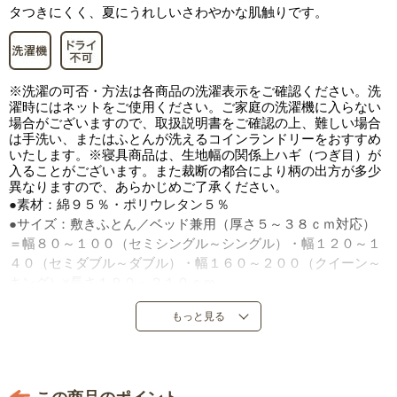
タつきにくく、夏にうれしいさわやかな肌触りです。
※洗濯の可否・方法は各商品の洗濯表示をご確認ください。洗
濯時にはネットをご使用ください。ご家庭の洗濯機に入らない
場合がございますので、取扱説明書をご確認の上、難しい場合
は手洗い、またはふとんが洗えるコインランドリーをおすすめ
いたします。※寝具商品は、生地幅の関係上ハギ（つぎ目）が
入ることがございます。また裁断の都合により柄の出方が多少
異なりますので、あらかじめご了承ください。
●素材：綿９５％・ポリウレタン５％
●サイズ：敷きふとん／ベッド兼用（厚さ５～３８ｃｍ対応）
＝幅８０～１００（セミシングル～シングル）・幅１２０～１
４０（セミダブル～ダブル）・幅１６０～２００（クイーン～
キング）×長さ１９０～２１０ｃｍ
●全周ゴム付き（共通）
もっと見る
●中国製