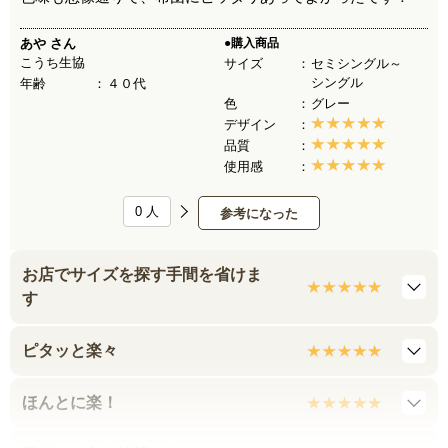
あや
さん
●購入商品
こうち生協
サイズ
セミシングル～
シングル
年齢
４０代
色
グレー
デザイン
品質
使用感
0
人
参考になった
お店でサイズを探す手間を省けま
す
ピタッと楽々
ほんとに楽！