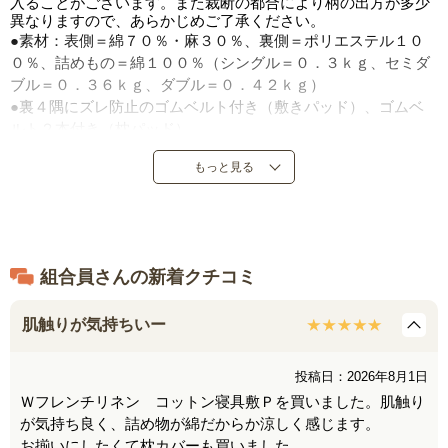
入ることがございます。また裁断の都合により柄の出方が多少
異なりますので、あらかじめご了承ください。
●素材：表側＝綿７０％・麻３０％、裏側＝ポリエステル１０
０％、詰めもの＝綿１００％（シングル＝０．３ｋｇ、セミダ
ブル＝０．３６ｋｇ、ダブル＝０．４２ｋｇ）
●裏４隅にズレ防止のゴムベルト付き（敷きパッド）、ゴムベ
ルト２本付き（枕パッド）
●中国製
もっと見る
組合員さんの新着クチコミ
肌触りが気持ちいー
投稿日：2026年8月1日
Ｗフレンチリネン コットン寝具敷Ｐを買いました。肌触り
が気持ち良く、詰め物が綿だからか涼しく感じます。
お揃いにしたくて枕カバーも買いました。