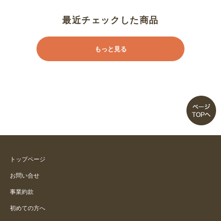
寝心地がいいです
最近チェックした商品
肌触りが良い
もっと見る
さらっと感を求めていたので、残
念
生地のシャリ感がとても良い
サラサラで気持ちいい
ひんやり
トップページ
お問い合せ
お気に入り
事業約款
初めての方へ
サラッとしていて夏も快適