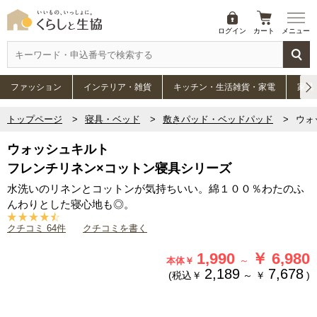
ログイン
カート
メニュー
ファッション
インテリア・雑貨
キッチン・生活雑貨・家電
家具
トップページ
寝具・ベッド
敷きパッド・ベッドパッド
ウォ
ウォッシュキルト
フレンチリネン×コットン寝具シリーズ
水洗いのリネンとコットンが気持ちいい。綿１００％わたのふ
んわりとした寝心地も◎。
クチコミ 64件
クチコミを書く
1,990
￥
6,980
～
本体￥
2,189
7,678
(税込￥
～
￥
)