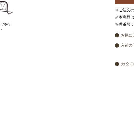
※ご注文の
※本商品
管理番号：3
クブラウ
ン
お気に
入荷の
カタ