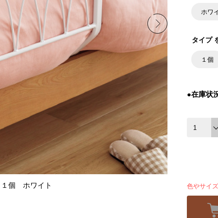
ホワ
タイプ 
１個
●在庫状
１個 ホワイト
色やサイ