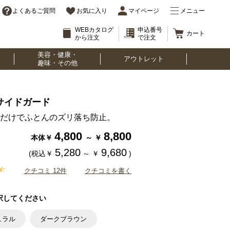
よくあるご質問
お気に入り
マイページ
メニュー
WEBカタログ
申込番号
カート
から注文
で注文
美容・健康・
アウトレット
趣味・その他
サイドガード
だけでふとんのズリ落ち防止。
4,800
8,800
本体￥
～
￥
5,280
9,680
(税込￥
～
￥
)
クチコミ 12件
クチコミを書く
択してください
ュラル
ダークブラウン