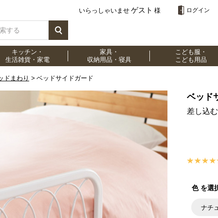
ゲスト
いらっしゃいませ
様
ログイン
キッチン・
家具・
こども服・
生活雑貨・家電
収納用品・寝具
こども用品
ッドまわり
ベッドサイドガード
ベッド
差し込む
色 を選
ナチ