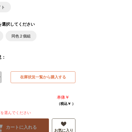
イト
を選択してください
同色２個組
況：
在庫状況一覧から購入する
本体￥
（税込￥
）
ズを選んでください
カートに入れる
お気に入り