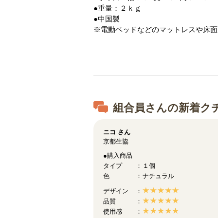
●重量：２ｋｇ
●中国製
※電動ベッドなどのマットレスや床面
組合員さんの新着ク
ニコ
さん
京都生協
●購入商品
タイプ
１個
色
ナチュラル
デザイン
品質
使用感