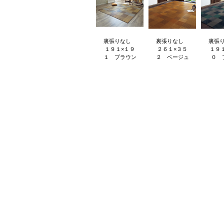
裏張りなし
裏張りなし
裏張
１９１×１９
２６１×３５
１９
１ ブラウン
２ ベージュ
０ 