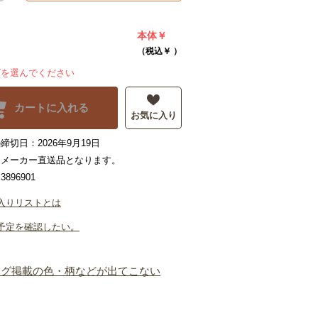
本体￥
（税込￥
）
ズを選んでください
カートに入れる
お気に入り
締切日：2026年9月19日
はメーカー直送品となります。
896901
入りリストとは
予定を確認したい。
ログ掲載の色・柄などが出てこない