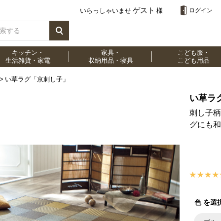
ゲスト
いらっしゃいませ
様
ログイン
キッチン・
家具・
こども服・
生活雑貨・家電
収納用品・寝具
こども用品
い草ラグ「京刺し子」
い草ラ
刺し子柄
グにも和
色 を選