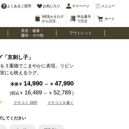
よくあるご質問
お気に入り
マイページ
メニュー
WEBカタログ
申込番号
カート
から注文
で注文
美容・健康・
アウトレット
趣味・その他
グ「京刺し子」
を３重織でこまやかに表現。リビン
室にも映えるラグ。
14,990
47,990
本体￥
～
￥
16,489
52,789
(税込￥
～
￥
)
クチコミ 28件
クチコミを書く
択してください