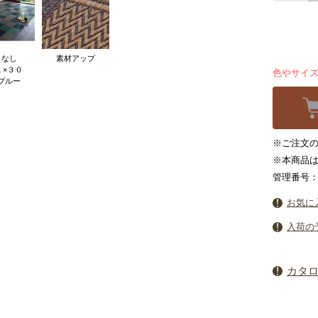
りなし
素材アップ
１×３０
色やサイ
ブルー
※ご注文の
※本商品
管理番号：3
お気に
入荷の
カタ