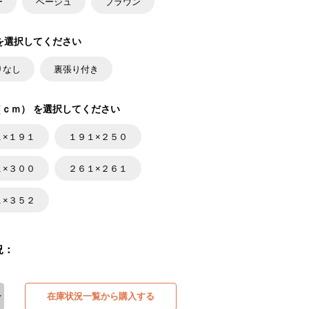
ー
ベージュ
ブラウン
を選択してください
りなし
裏張り付き
ｃｍ） を選択してください
１×１９１
１９１×２５０
１×３００
２６１×２６１
１×３５２
況：
在庫状況一覧から購入する