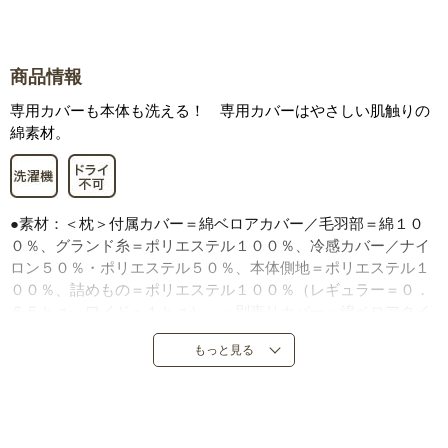
商品情報
専用カバーも本体も洗える！ 専用カバーはやさしい肌触りの
綿素材。
●素材：＜枕＞付属カバー＝綿ベロアカバー／毛羽部＝綿１０
０％、グランド糸＝ポリエステル１００％、冷感カバー／ナイ
ロン５０％・ポリエステル５０％、本体側地＝ポリエステル１
００％、詰めもの＝ポリエステル１００％（レギュラー＝０．
６５ｋｇ、ワイド＝１ｋｇ）、＜別売りカバー＞綿ベロアタイ
プ＝毛羽部／綿１００％、グランド糸／ポリエステル１０
もっと見る
０％、冷感タイプ＝ポリエステル５０％・ナイロン５０％
●枕サイズ：レギュラー＝幅１１５×奥３７×高１２～１５ｃ
ｍ、ワイド＝幅１２０×奥４０×高１５～２０ｃｍ
●カバーはファスナー式（レギュラー＝３７×１１５ｃｍ、ワイ
ド＝４０×１２０ｃｍ）