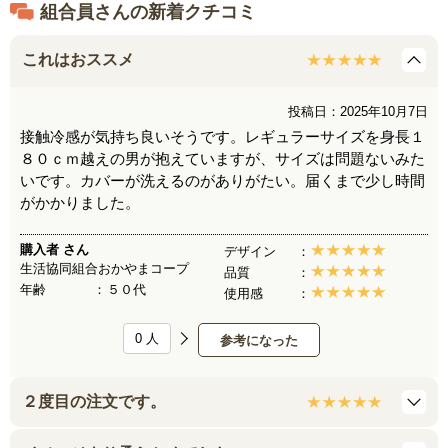
組合員さんの新着クチコミ
●枕本体＝日本製、カバー＝中国製
これはおススメ
投稿日：2025年10月7日
接触冷感が気持ち良いそうです。レギュラーサイズを身長１
８０ｃｍ越えの男が抱えていますが、サイズは問題ないみた
いです。カバーが洗えるのがありがたい。届くまで少し時間
がかかりました。
購入者
さん
デザイン
生活協同組合おかやまコープ
品質
年齢
５０代
使用感
0
人
参考になった
２度目の注文です。