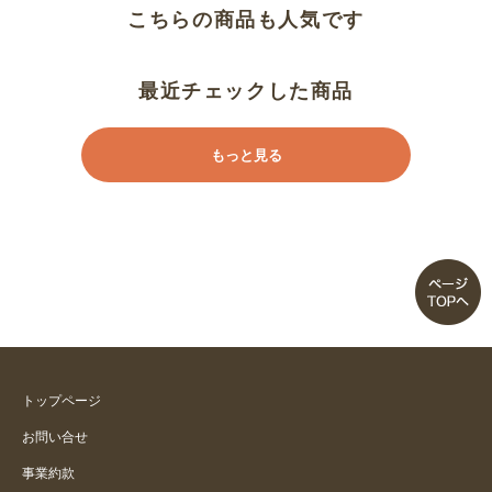
こちらの商品も人気です
気持ち良い
本体の縫製を頑丈にして下さい
最近チェックした商品
使用感は個人差がある
もっと見る
柔らかすぎ？
冷感タイプのカバーも欲しい
硬さはちょうどいいが熱がこもり
ます
冷感たいぷでない別売りカバーも
トップページ
ほしい
お問い合せ
事業約款
ベストチョイス！！