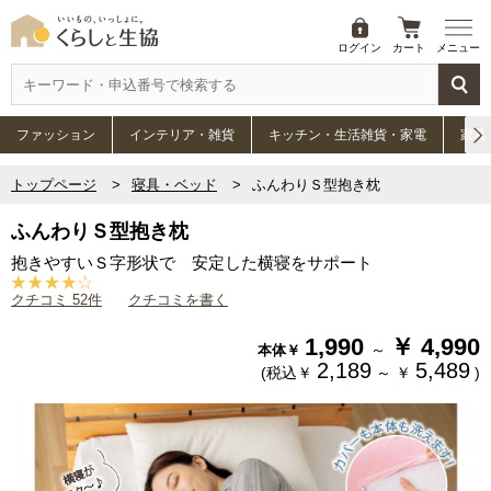
ログイン
カート
メニュー
ファッション
インテリア・雑貨
キッチン・生活雑貨・家電
家具
トップページ
寝具・ベッド
ふんわりＳ型抱き枕
ふんわりＳ型抱き枕
抱きやすいＳ字形状で 安定した横寝をサポート
クチコミ 52件
クチコミを書く
1,990
￥
4,990
～
本体￥
2,189
5,489
(税込￥
～
￥
)