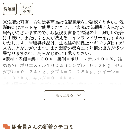
※洗濯の可否・方法は各商品の洗濯表示をご確認ください。洗
濯時にはネットをご使用ください。ご家庭の洗濯機に入らない
場合がございますので、取扱説明書をご確認の上、難しい場合
は手洗い、またはふとんが洗えるコインランドリーをおすすめ
いたします。※寝具商品は、生地幅の関係上ハギ（つぎ目）が
入ることがございます。また裁断の都合により柄の出方が多少
異なりますので、あらかじめご了承ください。
●素材：表側＝綿１００％、裏側＝ポリエステル１００％、詰
めもの＝ポリエステル１００％（シングル＝０．２ｋｇ、セミ
ダブル＝０．２４ｋｇ、ダブル＝０．２８ｋｇ、クイーン＝
０．３２ｋｇ、キング＝０．４ｋｇ）
●裏４隅にズレ防止のゴムベルト付き（敷きパッド）、ゴムベ
ルト２本付き（枕パッド）
もっと見る
●中国製
組合員さんの新着クチコミ