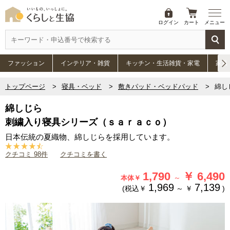
ログイン
カート
メニュー
ファッション
インテリア・雑貨
キッチン・生活雑貨・家電
家具
トップページ
寝具・ベッド
敷きパッド・ベッドパッド
綿し
綿しじら
刺繍入り寝具シリーズ（ｓａｒａｃｏ）
日本伝統の夏織物、綿しじらを採用しています。
クチコミ 98件
クチコミを書く
1,790
￥
6,490
～
本体￥
1,969
7,139
(税込￥
～
￥
)