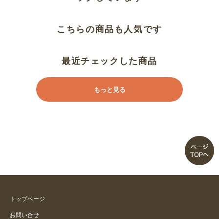
さらさらで涼しく眠れます
こちらの商品も人気です
肌離れがいい生地
暑い夏にぴったり
最近チェックした商品
サラサラで気持ち良い
もっと見る
肌ざわり気に入りました
デザインがよくて涼しい
サラサラです、肌心地いいです
綿しじらのパッドを探していまし
た。
トップページ
お問い合せ