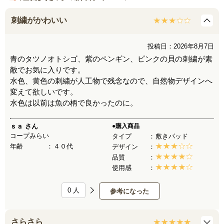
刺繍がかわいい
投稿日：2026年8月7日
青のタツノオトシゴ、紫のペンギン、ピンクの貝の刺繍が素
敵でお気に入りです。
水色、黄色の刺繍が人工物で残念なので、自然物デザインへ
変えて欲しいです。
水色は以前は魚の柄で良かったのに。
ｓａ
さん
●購入商品
コープみらい
タイプ
敷きパッド
年齢
４０代
デザイン
品質
使用感
0
人
参考になった
さらさら