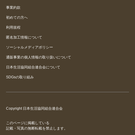
シャリシャリ最高！
事業約款
初めての方へ
この猛暑、敷きパッドのおかげで
なんとか乗り越えられました
利用規程
匿名加工情報について
ソーシャルメディアポリシー
通販事業の個人情報の取り扱いについて
日本生活協同組合連合会について
SDGsの取り組み
Copyright 日本生活協同組合連合会
このページに掲載している
記載・写真の無断転載を禁止します。