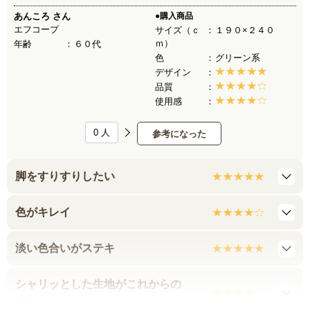
あんころ
さん
●購入商品
エフコープ
サイズ（ｃ
１９０×２４０
ｍ）
年齢
６０代
色
グリーン系
デザイン
品質
使用感
0
人
参考になった
脚をすりすりしたい
色がキレイ
淡い色合いがステキ
シャリッとした生地がこれからの
時期Ｂｅｓｔ！