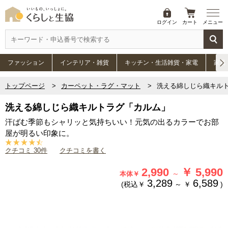
ログイン
カート
メニュー
ファッション
インテリア・雑貨
キッチン・生活雑貨・家電
家具
トップページ
カーペット・ラグ・マット
洗える綿しじら織キル
洗える綿しじら織キルトラグ「カルム」
汗ばむ季節もシャリッと気持ちいい！元気の出るカラーでお部
屋が明るい印象に。
クチコミ 30件
クチコミを書く
2,990
￥
5,990
～
本体￥
3,289
6,589
(税込￥
～
￥
)