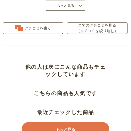
もっと見る
夏にピッタリ！
全てのクチコミを見る
サラッとして気持ちいい
クチコミを書く
（クチコミを絞り込む）
色味が良かった
サラサラして気持ちいい
他の人は次にこんな商品もチェ
さらさら
ックしています
リピです
こちらの商品も人気です
しっかりサラっと
最近チェックした商品
思ったより薄い
もっと見る