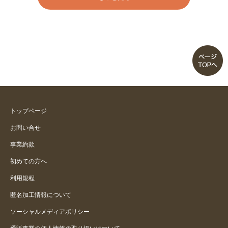
彩りが涼しげ
気持ち良いです
色がちょっと違う
とても気にいってます。何年も夏
はコレです。
トップページ
サラサラ
お問い合せ
事業約款
この時期に使えて良かったです
初めての方へ
さらさらで気持ちいい
利用規程
匿名加工情報について
ソーシャルメディアポリシー