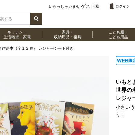
ゲスト
いらっしゃいませ
様
ログイン
キッチン・
家具・
こども服・
生活雑貨・家電
収納用品・寝具
こども用品
名作絵本（全１２巻） レジャーシート付き
いもと
世界の
レジャ
小さいう
り！