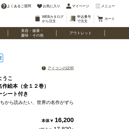
よくあるご質問
お気に入り
マイページ
メニュー
WEBカタログ
申込番号
カート
から注文
で注文
美容・健康・
アウトレット
趣味・その他
アイコンの説明
ようこ
名作絵本（全１２巻）
ーシート付き
ちから読みたい、世界の名作がずら
16,200
本体￥