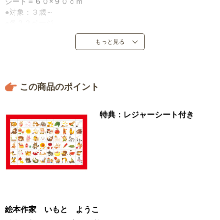
シート＝６０×９０ｃｍ
●対象：３歳～
●各３２ページ
●金の星社
もっと見る
●定価：１９，８００円（税込）
●２００５年１０月～２００７年９月発売
●日本製
この商品のポイント
特典：レジャーシート付き
絵本作家 いもと ようこ