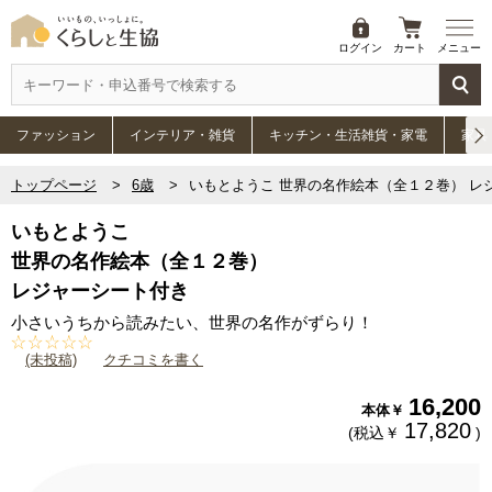
ログイン
カート
メニュー
ファッション
インテリア・雑貨
キッチン・生活雑貨・家電
家具
トップページ
6歳
いもとようこ 世界の名作絵本（全１２巻） レ
いもとようこ
世界の名作絵本（全１２巻）
レジャーシート付き
小さいうちから読みたい、世界の名作がずらり！
(未投稿)
クチコミを書く
16,200
本体￥
17,820
(税込￥
)