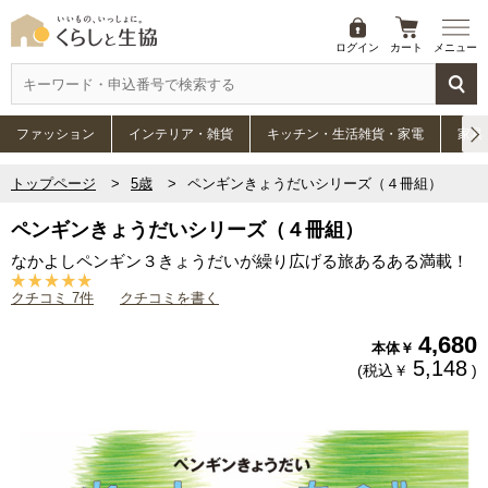
ログイン
カート
メニュー
ファッション
インテリア・雑貨
キッチン・生活雑貨・家電
家具
トップページ
5歳
ペンギンきょうだいシリーズ（４冊組）
ペンギンきょうだいシリーズ（４冊組）
なかよしペンギン３きょうだいが繰り広げる旅あるある満載！
クチコミ 7件
クチコミを書く
4,680
本体￥
5,148
(税込￥
)