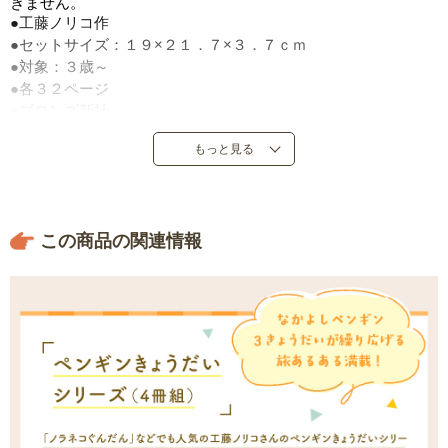
きません。
●工藤ノリコ作
●セットサイズ：１９×２１．７×３．７ｃｍ
●対象：３歳～
●各３２ページ
●ブロンズ新社
●定価：５，７２０円（税込）
もっと見る
●２００７年５月～２０１５年１月発売
●日本製
この商品の関連情報