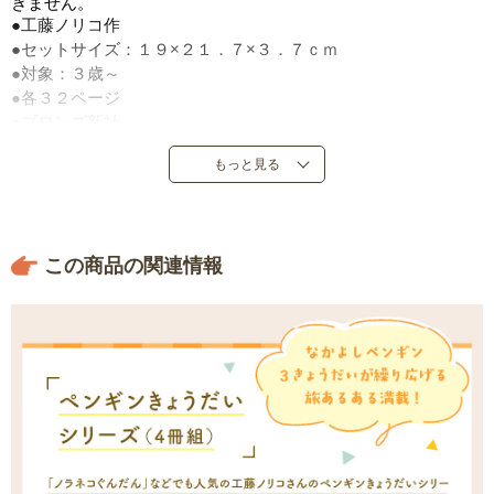
きません。
●工藤ノリコ作
●セットサイズ：１９×２１．７×３．７ｃｍ
●対象：３歳～
●各３２ページ
●ブロンズ新社
●定価：５，７２０円（税込）
もっと見る
●２００７年５月～２０１５年１月発売
●日本製
この商品の関連情報