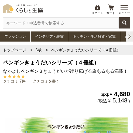
ログイン
カート
メニュー
ファッション
インテリア・雑貨
キッチン・生活雑貨・家電
家具
トップページ
6歳
ペンギンきょうだいシリーズ（４冊組）
ペンギンきょうだいシリーズ（４冊組）
なかよしペンギン３きょうだいが繰り広げる旅あるある満載！
クチコミ 7件
クチコミを書く
4,680
本体￥
5,148
(税込￥
)