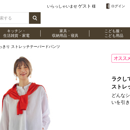
ゲスト
いらっしゃいませ
様
ログイン
キッチン・
家具・
こども服・
生活雑貨・家電
収納用品・寝具
こども用品
っきり ストレッチテーパードパンツ
ラクし
ストレ
どんなシ
いを引き