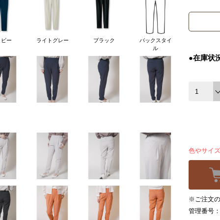
イビー
ライトグレー
ブラック
バックスタイ
ル
●在庫状
色やサイ
※ご注文の
管理番号：6