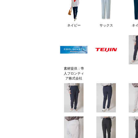
ネイビー
サックス
ネ
素材提供：帝
人フロンティ
ア株式会社