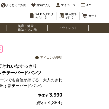
よくあるご質問
お気に入り
マイページ
メニュー
WEBカタログ
申込番号
カート
から注文
で注文
美容・健康・
アウトレット
趣味・その他
アイコンの説明
てきれいなすっきり
ッチテーパードパンツ
ーンでも自信が持てる！大人のきれ
出す新テーパードパンツ
3,990
本体￥
4,389
(税込￥
)