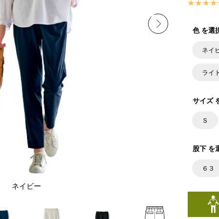
色 を選
ネイ
ライ
サイズ 
Ｓ
股下 を
６３
ネイビー