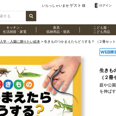
ゲスト
いらっしゃいませ
様
ログイン
キッチン・
家具・
こども服・
生活雑貨・家電
収納用品・寝具
こども用品
 入学・入園に贈りたい絵本
生きものつかまえたらどうする？ （２冊セット
生きも
（２冊
庭や公園
を伸ばす