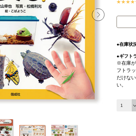
●在庫状
●ギフト
※在庫が
フトラッ
だけない
い。