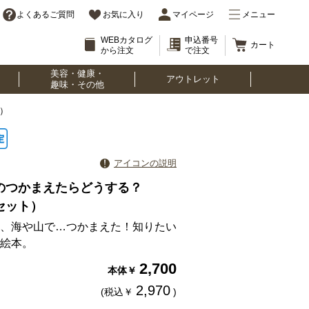
よくあるご質問
お気に入り
マイページ
メニュー
WEBカタログ
申込番号
カート
から注文
で注文
美容・健康・
アウトレット
趣味・その他
）
アイコンの説明
のつかまえたらどうする？
セット）
、海や山で…つかまえた！知りたい
絵本。
2,700
本体￥
2,970
(税込￥
)