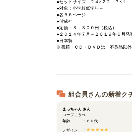
●セットサイズ：２４×２２．７×１．
●対象：小学校低学年～
●各５６ページ
●偕成社
●定価：３，３００円（税込）
●２０１４年７月～２０１９年６月発
●日本製
※書籍・ＣＤ・ＤＶＤは、不良品以外
組合員さんの新着ク
まっちゃん
さん
コープこうべ
年齢
６０代
デザイン