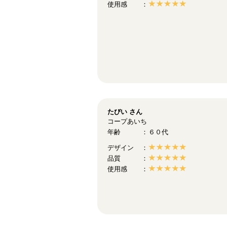
使用感
たびい
さん
コープあいち
年齢
６０代
デザイン
品質
使用感