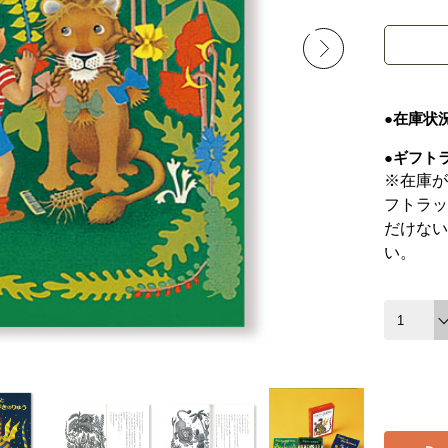
●在庫状
●ギフト
※在庫が
フトラッ
だけない
い。