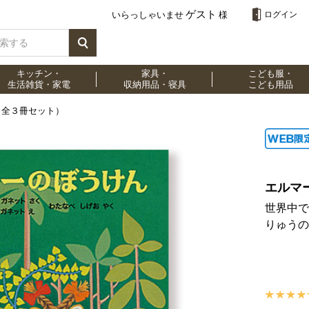
ゲスト
いらっしゃいませ
様
ログイン
キッチン・
家具・
こども服・
生活雑貨・家電
収納用品・寝具
こども用品
（全３冊セット）
エルマ
世界中で
りゅうの