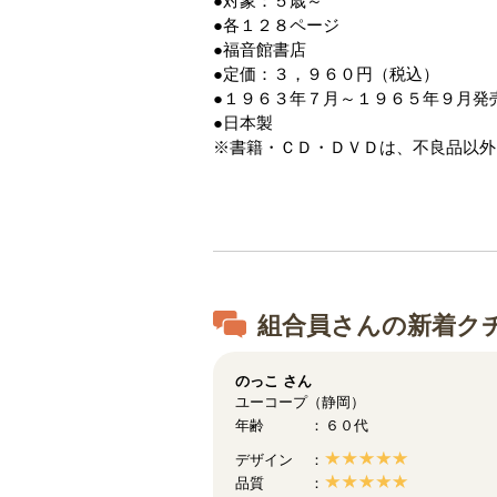
●対象：５歳～
●各１２８ページ
●福音館書店
●定価：３，９６０円（税込）
●１９６３年７月～１９６５年９月発
●日本製
※書籍・ＣＤ・ＤＶＤは、不良品以外
組合員さんの新着ク
のっこ
さん
ユーコープ（静岡）
年齢
６０代
デザイン
品質