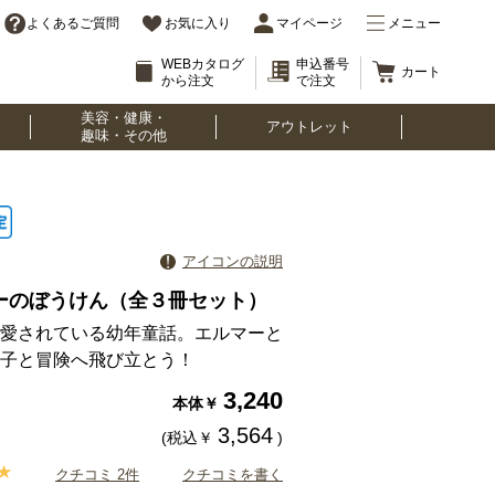
よくあるご質問
お気に入り
マイページ
メニュー
WEBカタログ
申込番号
カート
から注文
で注文
美容・健康・
アウトレット
趣味・その他
アイコンの説明
ーのぼうけん（全３冊セット）
愛されている幼年童話。エルマーと
子と冒険へ飛び立とう！
3,240
本体￥
3,564
(税込￥
)
クチコミ 2件
クチコミを書く