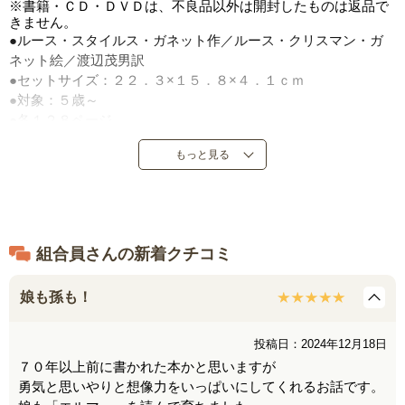
※書籍・ＣＤ・ＤＶＤは、不良品以外は開封したものは返品で
きません。
●ルース・スタイルス・ガネット作／ルース・クリスマン・ガ
ネット絵／渡辺茂男訳
●セットサイズ：２２．３×１５．８×４．１ｃｍ
●対象：５歳～
●各１２８ページ
●福音館書店
もっと見る
●定価：３，９６０円（税込）
●１９６３年７月～１９６５年９月発売
●日本製
組合員さんの新着クチコミ
娘も孫も！
投稿日：2024年12月18日
７０年以上前に書かれた本かと思いますが
勇気と思いやりと想像力をいっぱいにしてくれるお話です。