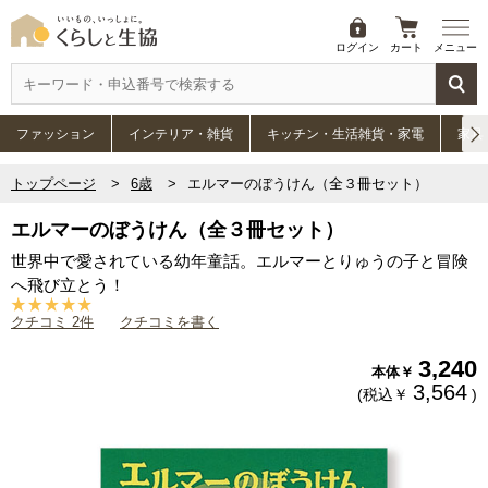
ログイン
カート
メニュー
ファッション
インテリア・雑貨
キッチン・生活雑貨・家電
家具
トップページ
6歳
エルマーのぼうけん（全３冊セット）
エルマーのぼうけん（全３冊セット）
世界中で愛されている幼年童話。エルマーとりゅうの子と冒険
へ飛び立とう！
クチコミ 2件
クチコミを書く
3,240
本体￥
3,564
(税込￥
)