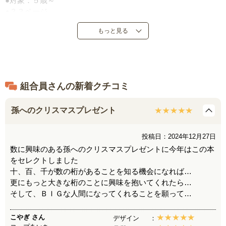
●対象：５歳～
●３３ページ
●偕成社
もっと見る
●定価：１，６５０円（税込）
●２０２０年２月発売
●日本製
組合員さんの新着クチコミ
孫へのクリスマスプレゼント
投稿日：2024年12月27日
数に興味のある孫へのクリスマスプレゼントに今年はこの本
をセレクトしました
十、百、千が数の桁があることを知る機会になれば…
更にもっと大きな桁のことに興味を抱いてくれたら…
そして、ＢＩＧな人間になってくれることを願って…
こやぎ
さん
デザイン