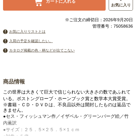
カートに入れる
お気に入り
※ご注文の締切日：2026年9月20日
管理番号：75058636
お気に入りリストとは
入荷の予定を確認したい。
カタログ掲載の色・柄などが出てこない
商品情報
この世界は大きくて巨大で信じられない大きさの数であふれて
いる。ボストングローブ・ホーンブック賞と数学本大賞受賞。
※書籍・ＣＤ・ＤＶＤは、不良品以外は開封したものは返品で
きません。
●セス・フィッシュマン作／イザベル・グリーンバーグ絵／竹
内薫訳
●サイズ：２５．５×２５．５×１ｃｍ