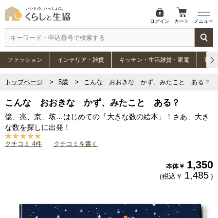
ログイン
カート
メニュー
ファッション
インテリア・雑貨
キッチン・生活雑貨・家電
家具
トップページ
5歳
こんな おおきな かず、みたこと ある？
こんな おおきな かず、みたこと ある？
億、兆、京、垓…はじめての「大きな数の絵本」！さあ、大き
な数を探しに出発！
クチコミ 4件
クチコミを書く
1,350
本体￥
1,485
(税込￥
)