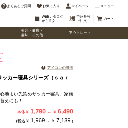
よくあるご質問
お気に入り
マイページ
メニュー
WEBカタログ
申込番号
カート
から注文
で注文
美容・健康・
アウトレット
趣味・その他
アイコンの説明
サッカー寝具シリーズ（ｓａｒ
）
心地よい先染めサッカー寝具。家族
替えにも！
1,790
6,490
本体￥
～
￥
1,969
7,139
(税込￥
～
￥
)