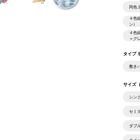
同色
４色
ン）
４色
＋グ
タイプ 
敷き
サイズ（
シン
セミ
ダブ