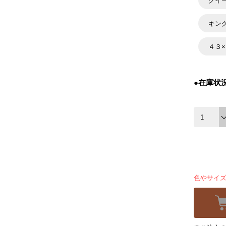
クイ
キン
４３
●在庫状
色やサイ