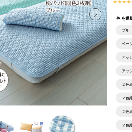
色 を選
ブル
ベー
アッ
アッ
２色
２色
２色
２色