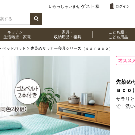
ゲスト
いらっしゃいませ
様
ログイン
キッチン・
家具・
こども服・
生活雑貨・家電
収納用品・寝具
こども用品
・ベッドパッド
先染めサッカー寝具シリーズ（ｓａｒａｃｏ）
先染め
ａｃｏ
サラリと
で！洗い