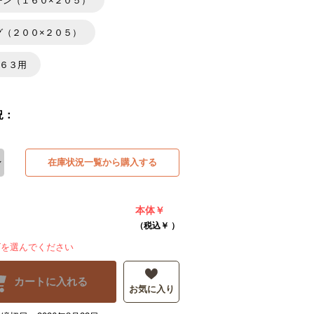
ーン（１６０×２０５）
グ（２００×２０５）
×６３用
況：
在庫状況一覧から購入する
本体￥
（税込￥
）
ズを選んでください
カートに入れる
お気に入り