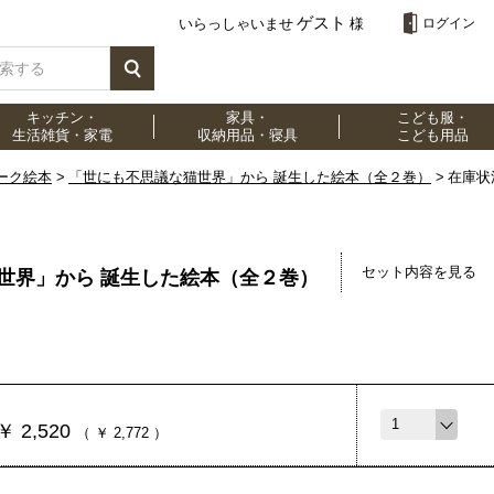
ゲスト
いらっしゃいませ
様
ログイン
キッチン・
家具・
こども服・
生活雑貨・家電
収納用品・寝具
こども用品
ーク絵本
「世にも不思議な猫世界」から 誕生した絵本（全２巻）
在庫状
セット内容を見る
世界」から 誕生した絵本（全２巻）
￥
2,520
（
￥
2,772
）