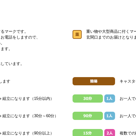
するマークです。
重い物や大型商品に付くマ
りお電話をしますので、
玄関口までのお届けとなり
い。
します。
示しています。
します
キャスタ
＋組立になります（15分以内）
お一人で
組立になります（30分～60分）
お一人で
＋組立になります（90分以上）
複数での