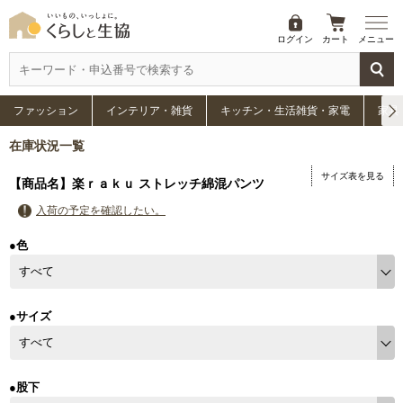
ログイン
カート
メニュー
ファッション
インテリア・雑貨
キッチン・生活雑貨・家電
家具
在庫状況一覧
サイズ表を見る
【商品名】楽ｒａｋｕ ストレッチ綿混パンツ
入荷の予定を確認したい。
●色
●サイズ
●股下