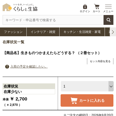
ログイン
カート
メニュー
ファッション
インテリア・雑貨
キッチン・生活雑貨・家電
家具
在庫状況一覧
【商品名】生きものつかまえたらどうする？ （２冊セット）
セット内容を見る
入荷の予定を確認したい。
在庫状況
在庫少ない
￥
2,700
本体
カートに入れる
（
2,970
）
￥
※ご注文の締切日：2026年9月20日